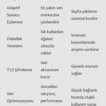
Adaptif
En yakın veri
Sayfa yükleme
Sunucu
merkezine
süresini kısaltır
Eşlemesi
yönlendirir
Sık kullanılan
İnternet
Önbellek
öğeleri
kesintilerinde
Yönetimi
cihazda
erişimi sürdürür
saklar
Veri
Güvenli oturum
TLS Şifreleme
aktarımını
sağlar
korur
Görselleri
Düşük bağlantı
Veri
sıkıştırır,
hızında stabil
Optimizasyonu
performansı
kullanım sunar